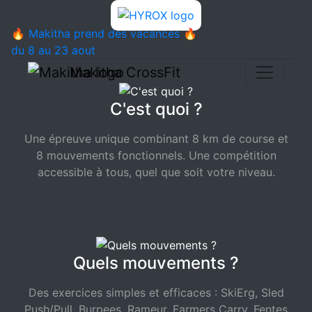
🔥 Makitha prend des vacances 🔥
du 8 au 23 aout
Makitha CrossFit
C'est quoi ?
Une épreuve unique combinant 8 km de course et
8 mouvements fonctionnels. Une compétition
accessible à tous, quel que soit votre niveau.
Quels mouvements ?
Des exercices simples et efficaces : SkiErg, Sled
Push/Pull, Burpees, Rameur, Farmers Carry, Fentes