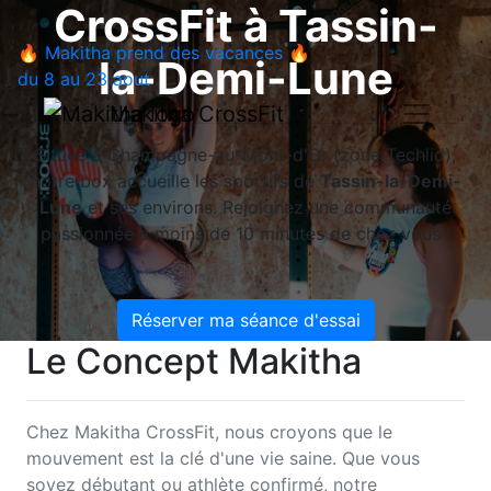
CrossFit à
Tassin-
🔥 Makitha prend des vacances 🔥
la-Demi-Lune
du 8 au 23 aout
Makitha CrossFit
Située à Champagne-au-Mont-d'Or (zone Techlid),
notre box accueille les sportifs de
Tassin-la-Demi-
Lune
et ses environs. Rejoignez une communauté
passionnée à moins de 10 minutes de chez vous !
Réserver ma séance d'essai
Le Concept Makitha
Chez Makitha CrossFit, nous croyons que le
mouvement est la clé d'une vie saine. Que vous
soyez débutant ou athlète confirmé, notre