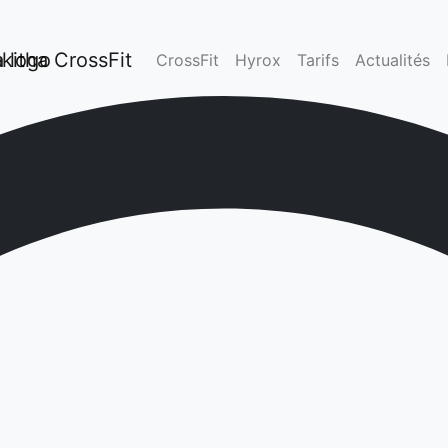
kitha CrossFit
CrossFit
Hyrox
Tarifs
Actualités